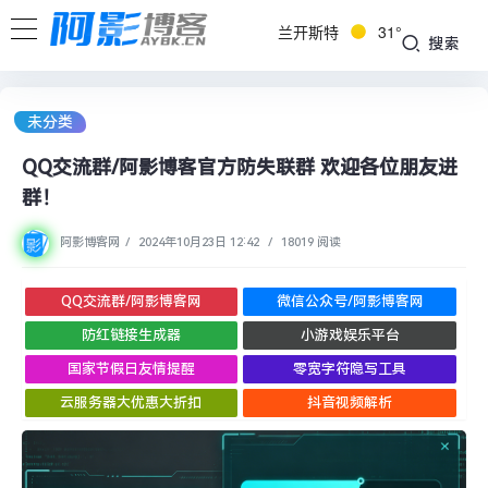
兰开斯特
31°
搜索
未分类
QQ交流群/阿影博客官方防失联群 欢迎各位朋友进
群！
阿影博客网
/
2024年10月23日 12:42
/
18019 阅读
QQ交流群/阿影博客网
微信公众号/阿影博客网
防红链接生成器
小游戏娱乐平台
国家节假日友情提醒
零宽字符隐写工具
云服务器大优惠大折扣
抖音视频解析