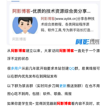
从
阿影博客
建立以来，大家访问
阿影博客
一直处于一个漂
浮不定的状态
很
多用户
从前几年就开始要求本站创建
QQ
群，易黄线报可
以在群内优先发布在到网站发布
以下群为禁言群（实时同步刀网
更新
推送到群）在也不用
担心吃不到肉，包括：软件、歌曲、线报
如果你是学生党~ 觉得浏览器刷
阿影博客
看内容不及时，欢