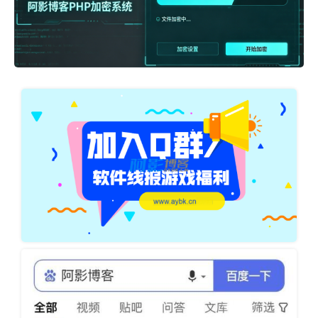
1597913400474109(1).png
QQ交流群/阿影博客官方防失联群 欢迎各位朋友进群！，分类：未分
类，标签：阿影博客官方防失联群, 阿影博客QQ群