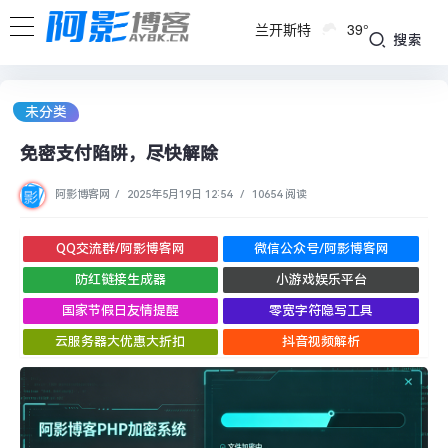
兰开斯特
39°
搜索
未分类
免密支付陷阱，尽快解除
阿影博客网
/
2025年5月19日 12:54
/
10654 阅读
QQ交流群/阿影博客网
微信公众号/阿影博客网
防红链接生成器
小游戏娱乐平台
国家节假日友情提醒
零宽字符隐写工具
云服务器大优惠大折扣
抖音视频解析