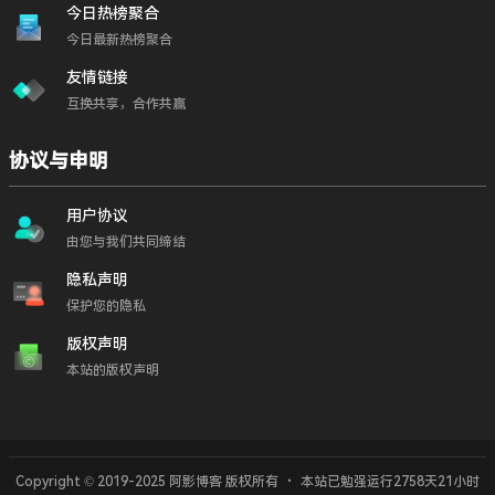
今日热榜聚合
今日最新热榜聚合
友情链接
互换共享，合作共赢
协议与申明
用户协议
由您与我们共同缔结
隐私声明
保护您的隐私
版权声明
本站的版权声明
Copyright © 2019-2025 阿影博客 版权所有
・
本站已勉强运行2758天
21小时
免密支付陷阱
尽快解除