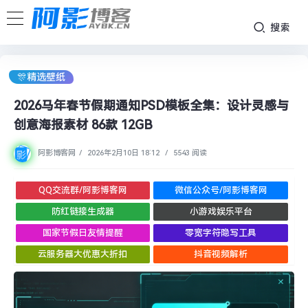
搜索
🎊精选壁纸
2026马年春节假期通知PSD模板全集：设计灵感与
创意海报素材 86款 12GB
阿影博客网
/
2026年2月10日 18:12
/
5543 阅读
QQ交流群/阿影博客网
微信公众号/阿影博客网
防红链接生成器
小游戏娱乐平台
国家节假日友情提醒
零宽字符隐写工具
云服务器大优惠大折扣
抖音视频解析