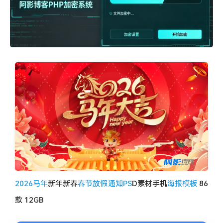
image
2026马年
新年新春
春节放假通知
PS
D素材手机
海报模板
86
款 12GB