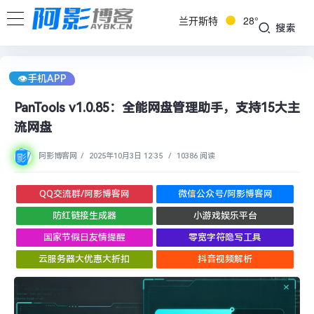
兰开斯特
28°
搜索
👁︎手机APP
PanTools v1.0.85：全能网盘管理助手，支持15大主
流网盘
阿影博客网
/
2025年10月3日 12:35
/
10386 阅读
QQ交流群/阿影博客网
微信公众号/阿影博客网
防红链接生成器
小游戏娱乐平台
国家节假日友情提醒
零宽字符隐写工具
云服务器大优惠大折扣
抖音视频解析