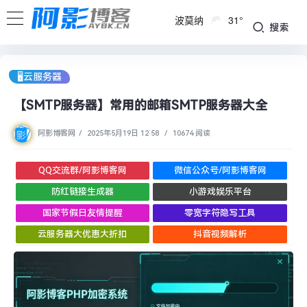
波莫纳
31°
搜索
🖥︎云服务器
【SMTP服务器】常用的邮箱SMTP服务器大全
阿影博客网
/
2025年5月19日 12:58
/
10674 阅读
QQ交流群/阿影博客网
微信公众号/阿影博客网
防红链接生成器
小游戏娱乐平台
国家节假日友情提醒
零宽字符隐写工具
云服务器大优惠大折扣
抖音视频解析