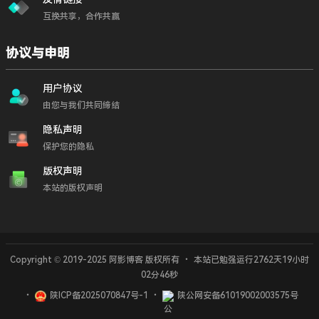
互换共享，合作共赢
协议与申明
用户协议
由您与我们共同缔结
隐私声明
保护您的隐私
版权声明
本站的版权声明
Copyright © 2019-2025 阿影博客 版权所有
・
本站已勉强运行2762天
19小时
【SMTP服务器】常用的邮箱SMTP服务器大全
02分47秒
・
陕ICP备2025070847号-1
・
陕公网安备61019002003575号
封面
分享