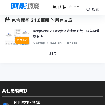
兰开斯特
27°
搜索
包含标签
2.1.0更新
的所有文章
DeepSeek 2.1.0免费体验全新升级：领先AI模
型支持
登录下载
阿影博客网
/
👁︎手机APP
/
881 阅读
共
1
页
共创无限精彩
阿影博客PHP加密