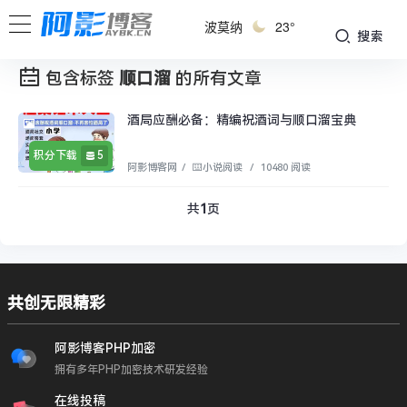
波莫纳
23°
搜索
包含标签
顺口溜
的所有文章
酒局应酬必备：精编祝酒词与顺口溜宝典
积分下载
5
阿影博客网
/
⌨️小说阅读
/
10480 阅读
共
1
页
共创无限精彩
阿影博客PHP加密
拥有多年PHP加密技术研发经验
在线投稿